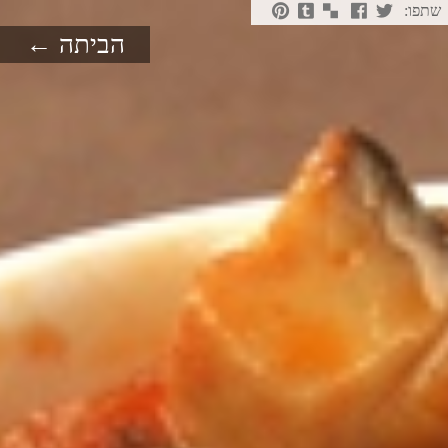
שתפו:
הביתה ←