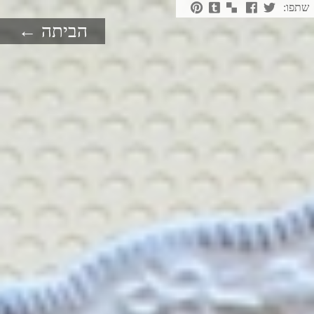
שתפו:
הביתה ←