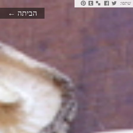
שתפו:
הביתה ←