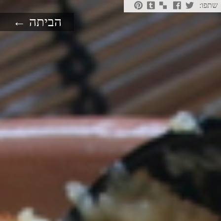
שתפו:
הביתה ←