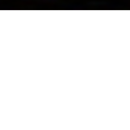
האורחים יבקשו מתכון
קליל וקייצי
אין יותר מגניב מטראט
הקופאית הקבועה בסופר סגורה על זה שאני בן אדם
אקסצנטרי. כבר מזמן קלטתי אותה שולחת בי מבטים
חשדניים ולא מציעה לי להצטרף למועדון, בעוד
שאחרים זוכים לעשר דקות של הפסקת פרסומות בין
לקוח ללקוח. האמת היא שאני גם לא יכולה להאשים
אותה: חלק מביקורי הסתכמו ב-8 קילו קמח (בחיי שהיה
מבצע), שלוש חבילות ביצים וקילו חמאה או לחלופין
מבקשת 150 גרם גבינה צהובה פרוסה דק דק בדיוק
כשהם כבר סוגרים (הי, להתקפי מאנצ'יס אין שעות