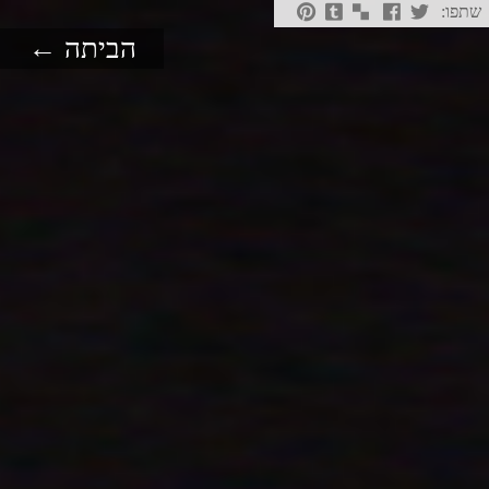
שתפו:
הביתה ←