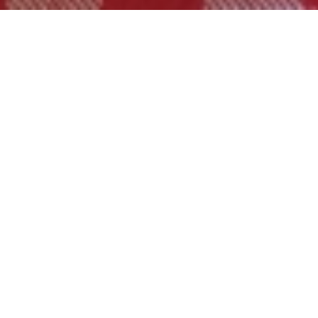
בקלי קלות
צמחוני
מרכיבים:
שמן זית
בצל גדול, קלוף וקצוץ דק
קופסת שימורים של פטריות חתוכות, מסוננת
וסחוטה
קופסת שימורים קטנה של תירס, מסוננת היטב
1/2
כפית פפריקה מעושנת או רגילה
3 ביצים קשות, מגורדות דק